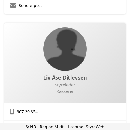
Send e-post
Liv Åse Ditlevsen
Styreleder
Kasserer
907 20 854
© NB - Region Midt | Løsning:
StyreWeb
Send e-post