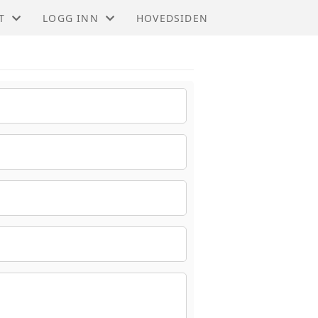
T
LOGG INN
HOVEDSIDEN
T
GNIST (FOR MEDLEMMER)
STYREWEB (FOR TILLITSVALGTE)