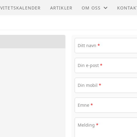
IVITETSKALENDER
ARTIKLER
OM OSS
KONTAK
REGION MIDT
KONTAK
MØTEPROTOKOLLER
STYRET
Ditt navn
*
Din e-post
*
Din mobil
*
Emne
*
Melding
*