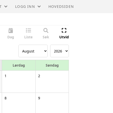
T
LOGG INN
HOVEDSIDEN
T
GNIST (FOR MEDLEMMER)
STYREWEB (FOR TILLITSVALGTE)
Dag
Liste
Søk
Utvid
Lørdag
Søndag
1
2
8
9