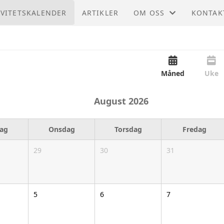
IVITETSKALENDER
ARTIKLER
OM OSS
KONTAK
REGION MIDT
KONTAK
MØTEPROTOKOLLER
STYRET
Måned
Uke
August
2026
dag
Onsdag
Torsdag
Fredag
29
30
31
5
6
7