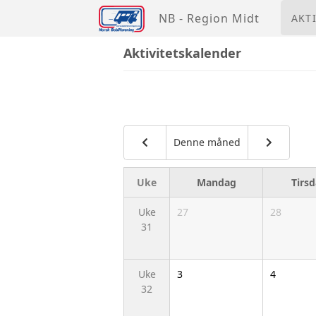
NB - Region Midt
AKT
Aktivitetskalender
Denne måned
Uke
Mandag
Tirs
Uke
27
28
31
Uke
3
4
32